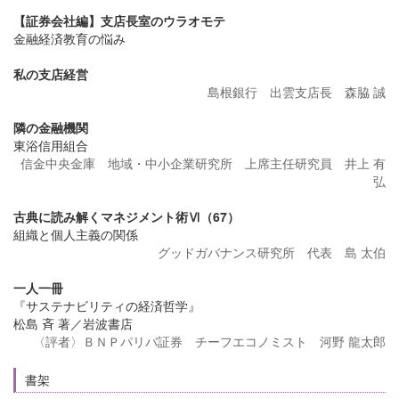
【証券会社編】支店長室のウラオモテ
金融経済教育の悩み
私の支店経営
島根銀行 出雲支店長 森脇 誠
隣の金融機関
東浴信用組合
信金中央金庫 地域・中小企業研究所 上席主任研究員 井上 有
弘
古典に読み解くマネジメント術Ⅵ（67）
組織と個人主義の関係
グッドガバナンス研究所 代表 島 太伯
一人一冊
『サステナビリティの経済哲学』
松島 斉 著／岩波書店
〈評者〉ＢＮＰパリバ証券 チーフエコノミスト 河野 龍太郎
書架