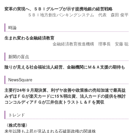
変革の実現へ、ＳＢＩグループが示す提携地銀の経営戦略
ＳＢＩ地方創生バンキングシステム 代表 森田 俊平
時論
生まれ変わる金融経済教育
金融経済教育推進機構 理事長 安藤 聡
新聞の盲点
陰りが見える社会福祉法人経営、金融機関にＭ＆Ａ支援の期待も
NewsSquare
主要行24年９月期決算、利ザヤ改善や政策株の売却加速で最高益
みずほＦＧが楽天カードに15％弱出資、法人カードの提供を検討
コンコルディアＦＧが三井住友トラストＬ＆Ｆを買収
トレンド
〈株式市場〉
来年以降も上昇が見込まれる石破新政権の関連株