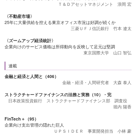
Ｔ＆Ｄアセットマネジメント 浪岡 宏
〈不動産市場〉
25年に大量供給を控える東京オフィス市況は好調が続くか
三菱ＵＦＪ信託銀行 竹本 遼太
〈ズームアップ経済統計〉
企業向けのサービス価格は所得動向を反映して足元は堅調
東京国際大学 山口 智弘
連載
金融と経済と人間と（406）
金融・経済・人間研究者 大森 泰人
ストラクチャードファイナンスの法務と実務（10）・完
日本政策投資銀行 ストラクチャードファイナンス部 調査役
堀内 陽香
FinTech＋（95）
企業向け支出管理の隠れた巨人
ＵＰＳＩＤＥＲ 事業開発担当 小林 豪