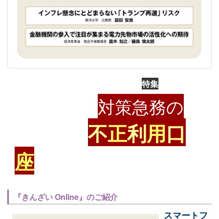
特集
対策急務の
不
正
利
用
口
座
『きんざい Online』のご紹介
スマートフ