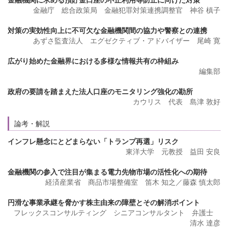
金融庁 総合政策局 金融犯罪対策連携調整官 神谷 槙子
対策の実効性向上に不可欠な金融機関間の協力や警察との連携
あずさ監査法人 エグゼクティブ・アドバイザー 尾崎 寛
広がり始めた金融界における多様な情報共有の枠組み
編集部
政府の要請を踏まえた法人口座のモニタリング強化の勘所
カウリス 代表 島津 敦好
論考・解説
インフレ懸念にとどまらない「トランプ再選」リスク
東洋大学 元教授 益田 安良
金融機関の参入で注目が集まる電力先物市場の活性化への期待
経済産業省 商品市場整備室 笛木 知之／藤森 慎太郎
円滑な事業承継を脅かす株主由来の障壁とその解消ポイント
フレックスコンサルティング シニアコンサルタント 弁護士
清水 達彦