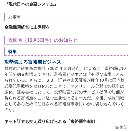
『現代日本の金融システム』
豆電球
金融機関経営に主導権を
次回号（12月3日号）のお知らせ
特集
攻勢強まる富裕層ビジネス
野村総合研究所の推計（2021年３月時点）によると、富裕層は10
年間で約８割増えており、富裕層ビジネスは「有望な市場」とみ
られている。さらに、ＳＢＩ証券や楽天証券が昨年10月に国内株
式委託手数料をゼロ化したことで、マスリテール分野での競争は
激化。証券会社にとって、投資助言などのサービス提供で対価が
得られる富裕層を囲い込む重要性は増す一方だ。今後、成長領域
としてあらためて注目される富裕層市場にいかに切り込んでいく
のか。
ネット証券も交え繰り広げられる「富裕層争奪戦」
編集部