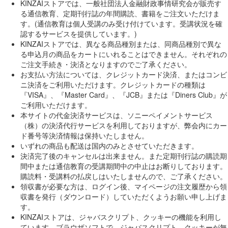
KINZAIストアでは、一般社団法人金融財政事情研究会が販売す
る通信教育、定期刊行誌の年間購読、書籍をご注文いただけま
す。(通信教育は個人受講のみ受け付けています。受講状況を確
認するサービスを提供しています。)
KINZAIストアでは、異なる商品種別または、同商品種別で異な
る申込月の商品をカートにいれることはできません。それぞれの
ご注文手続き・決済となりますのでご了承ください。
お支払い方法については、クレジットカード決済、またはコンビ
ニ決済をご利用いただけます。クレジットカードの種類は
『VISA』、『Master Card』、『JCB』または『Diners Club』が
ご利用いただけます。
本サイトの代金決済サービスは、ソニーペイメントサービス
（株）の決済代行サービスを利用しておりますが、弊会内にカー
ド番号等決済情報は保持いたしません。
いずれの商品も配送は国内のみとさせていただきます。
決済完了後のキャンセルは出来ません。また定期刊行誌の購読期
間中または通信教育の受講期間中の中止はお断りしております。
購読料・受講料の払戻しはいたしませんので、ご了承ください。
領収書が必要な方は、ログイン後、マイページの注文履歴から領
収書を発行（ダウンロード）していただくようお願い申し上げま
す。
KINZAIストアは、ジャバスクリプト、クッキーの機能を利用し
ています。ブラウザソフトで、ジャバスクリプト、クッキーが無