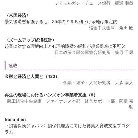
ＪＰモルガン・チェース銀行 棚瀬 順哉
〈米国経済〉
景気後退懸念強まるも、25年のＦＲＢ利下げ余地は限定的
信金中央金庫 角田 匠
〈ズームアップ経済統計〉
起業に対する理解向上と心理的障壁の緩和が起業促進に不可欠
日本政策金融公庫総合研究所 笠原 千尋
連載
金融と経済と人間と（423）
金融・経済・人間研究者 大森 泰人
再生の現場におけるハンズオン事業者支援（8）
商工組合中央金庫 ファイナンス本部 経営サポート部 阿童 嘉
弘
Baila Bien
〈損害保険ジャパン〉損保代理店に向けた募集人育成支援プログ
ラム