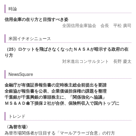
時論
信用金庫の在り方と目指すべき姿
全国信用金庫協会 会長 平松 廣司
米国イチオシニュース
（25）ロケットを飛ばさなくなったＮＡＳＡが暗示する政府の在
り方
対米進出コンサルタント 長野 慶太
NewsSquare
金融庁が有価証券報告書の定時株主総会前提出を要請
全銀協が報告書を公表、企業価値担保権の課題を整理
千葉銀が千葉興銀の筆頭株主に、「関係強化へ協議」
ＭＳ＆ＡＤ傘下損保２社が合併、保険料収入で国内トップに
トレンド
〈為替市場〉
為替市場関係者が注目する「マールアラーゴ合意」の行方