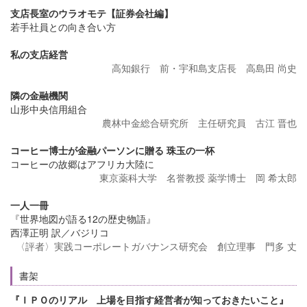
支店長室のウラオモテ【証券会社編】
若手社員との向き合い方
私の支店経営
高知銀行 前・宇和島支店長 高島田 尚史
隣の金融機関
山形中央信用組合
農林中金総合研究所 主任研究員 古江 晋也
コーヒー博士が金融パーソンに贈る 珠玉の一杯
コーヒーの故郷はアフリカ大陸に
東京薬科大学 名誉教授 薬学博士 岡 希太郎
一人一冊
『世界地図が語る12の歴史物語』
西澤正明 訳／バジリコ
〈評者〉実践コーポレートガバナンス研究会 創立理事 門多 丈
書架
『ＩＰＯのリアル 上場を目指す経営者が知っておきたいこと』