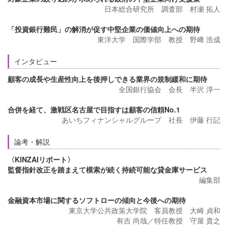
日本総合研究所 調査部 村瀬 拓人
「投資銀行難民」の解消が促す中堅企業の価値向上への期待
東洋大学 国際学部 教授 野﨑 浩成
インタビュー
顧客の成長や生産性向上を後押しできる業界の規制緩和に期待
全国銀行協会 会長 半沢 淳一
合併を経て、激戦区名古屋で目指すは顧客の信頼No.1
あいちフィナンシャルグループ 社長 伊藤 行記
論考・解説
〈KINZAIリポート〉
監督指針改正を踏まえて模索が続く持続可能な貸金庫サービス
編集部
金融資本市場に関するソフトローの傾向と今後への期待
東京大学公共政策大学院 客員教授 大崎 貞和
有吉 尚哉／特任教授 守屋 貴之