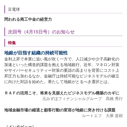
豆電球
問われる商工中金の経営力
次回号（4月15日号）のお知らせ
特集
地銀が目指す組織の持続可能性
金利上昇で本業に追い風が吹く一方で、人口減少や少子高齢化の
加速といった構造的課題を抱える地域銀行。近年、マネロン対策
やサイバーセキュリティー対策の要請の高まりを背景にコスト上
昇圧力も加わるなか、金融庁は持続可能なビジネスモデルの確立
に向けた対話を始めた。果たして地銀がとるべき選択とは。
ＲＡＦの活用こそ、将来を見据えたビジネスモデル構築のカギに
元みずほフィナンシャルグループ 髙橋 秀行
地域金融市場の縮退と顧客行動の変容が地銀に突き付ける課題
ルートエフ 大庫 直樹
〈インタビュー〉