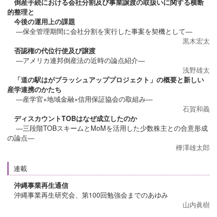
倒産手続における会社分割及び事業譲渡の取扱いに関する横断
的整理と
今後の運用上の課題
―保全管理期間に会社分割を実行した事案を契機として―
黒木宏太
否認権の代位行使及び譲渡
―アメリカ連邦倒産法の近時の論点紹介―
浅野雄太
「道の駅はがブラッシュアッププロジェクト」の概要と新しい
産学連携のかたち
―産学官×地域金融×信用保証協会の取組み―
石賀和義
ディスカウントTOBはなぜ成立したのか
―三段階TOBスキームとMoMを活用した少数株主との合意形成
の論点―
樺澤雄太郎
連載
沖縄事業再生通信
沖縄事業再生研究会、第100回勉強会までのあゆみ
山内眞樹