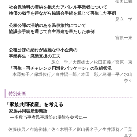
松田正義
社会保険料の滞納を抱えたアパレル事業者について
換価の猶予を得ながら協議会手続を通じて再生した事例
足立 学
公租公課の滞納のある温泉旅館について
協議会手続を通じて自主再建を果たした事例
宮原一東
公租公課の納付が困難な中小企業の
事業再生・廃業支援の工夫
足立 学／大西雄太／松田正義／宮原一東
「再生・再チャレンジ円滑化パッケージ」の取組状況
本澤知子／保坂俊行／白井陽一郎／本田 彩／島瀬一平／水山
奈々
特別企画
「家族共同破産」を考える
家族共同破産形態論
―多数当事者民事訴訟の規律を参考に―
佐藤鉄男／布施俊輔／佐々木明子／影山香名子／生井澤葵／千葉
真太