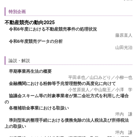
特別企画
不動産競売の動向2025
令和6年度における不動産競売事件の処理状況
藤原直人
令和6年度競売データの分析
山田光治
論説・解説
早期事業再生法の概要
平田卓也／山口みどり／小柳一也
金融機関における粉飾等予兆管理態勢の高度化に向けて
小笠原規人／中山龍王／小澤 学
協議会スキーム等の対象事業者が第二会社方式を利用した場合
の
各種補助金事業における取扱い
坪内 謙
準則型私的整理手続における債務免除の法人税法及び所得税法
上の取扱い
坪内 謙