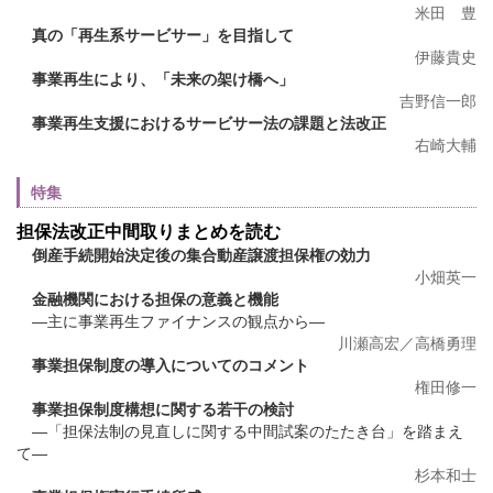
米田 豊
真の「再生系サービサー」を目指して
伊藤貴史
事業再生により、「未来の架け橋へ」
吉野信一郎
事業再生支援におけるサービサー法の課題と法改正
右崎大輔
特集
担保法改正中間取りまとめを読む
倒産手続開始決定後の集合動産譲渡担保権の効力
小畑英一
金融機関における担保の意義と機能
―主に事業再生ファイナンスの観点から―
川瀬高宏／高橋勇理
事業担保制度の導入についてのコメント
権田修一
事業担保制度構想に関する若干の検討
―「担保法制の見直しに関する中間試案のたたき台」を踏まえ
て―
杉本和士