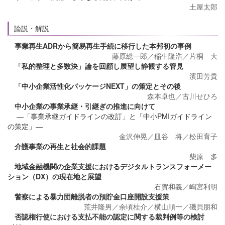
土屋太郎
論説・解説
事業再生ADRから簡易再生手続に移行した本邦初の事例
藤原総一郎／稲生隆浩／片桐 大
「私的整理と多数決」論を回顧し展望し静観する管見
濱田芳貴
「中小企業活性化パッケージNEXT」の策定とその後
森本卓也／古川せひろ
中小企業の事業承継・引継ぎの推進に向けて
―「事業承継ガイドラインの改訂」と「中小PMIガイドライン
の策定」―
金沢伸晃／皿谷 将／松田育子
介護事業の再生と社会的課題
柴原 多
地域金融機関の企業支援におけるデジタルトランスフォーメー
ション（DX）の現在地と展望
石賀和義／嶋宮利明
警察による暴力団離脱者の預貯金口座開設支援策
荒井隆男／余頃桂介／横山順一／磯貝朋和
否認権行使における支払不能の認定に関する裁判例等の検討