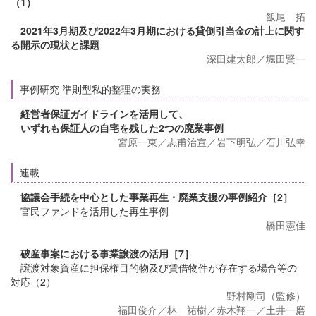
（1）
飯尾 拓
2021年3月期及び2022年3月期における貸倒引当金の計上に関す
る開示の現状と課題
深田建太郎／堀田賢一
事例研究 準則型私的整理の実務
経営者保証ガイドラインを活用して、
いずれも保証人の自宅を残した2つの廃業事例
宮原一東／志甫治宣／岩下明弘／石川弘幸
連載
協議会手続を中心とした事業再生・廃業支援の事例紹介［2］
官民ファンドを活用した再生事例
橋田憲佳
破産事案における事業譲渡の活用［7］
譲渡対象資産に担保権目的物及び賃借物件が存在する場合等の
対応（2）
野村剛司（監修）
福田俊介／林 祐樹／赤木翔一／土井一磨