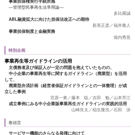
事業担保権実行手続所感
―管理型民事再生法準用論―
多比羅誠
ABL融資拡大に向けた担保法改正への期待
新美正彦／福井雅人
事業担保制度と金融実務
堀内秀晃
特別企画
事業再生等ガイドラインの活用
主債務者及び保証人が一定の問題を抱えていたものの、
中小企業の事業再生等に関するガイドライン（廃業型）を活用
して、
廃業型弁済計画（経営者保証ガイドラインとの一体整理）が成
立した事例
宮原一東／藤本 聡／吉田 勉／山本芳江
成立事例にみる中小企業版事業再生ガイドラインの実践的活用
山崎良太／稲生隆浩／石田 渉
巻頭言
サービサー機能のさらなる発揮に向けて