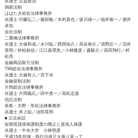
弁護士 古賀政治
倒産法制
はばたき綜合法律事務所
弁護士 印藤弘二／服部敬／木村真也／坂川雄一／福井俊一／酒井
卓也
会社法制
二重橋法律事務所
弁護士 大塚和成／水川聡／西岡祐介／高谷裕介／清野訟一／沼井
英明／村松頼信／江口真理恵／小林隆彦／森駿介／高田翔行／村
松亮
金融商品取引法制
TMI総合法律事務所
弁護士 大越有人／宮下央
金融規制法制
片岡総合法律事務所
弁護士 片岡義広／田中貴一／高松志直
信託法制
長島・大野・常松法律事務所
弁護士 井上聡／須田英明
■ 立法余話
短期賃貸借保護制度の廃止と賃借人保護
弁護士・中央大学 小林明彦
平成15年担保・執行法改正を振り返って