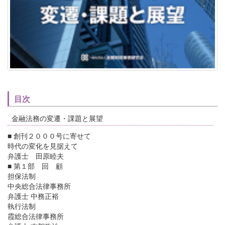
目次
金融法務の変遷・課題と展望
■ 創刊２０００号に寄せて
時代の変化を見据えて
弁護士 田原睦夫
■ 第１部 回 顧
担保法制
中央総合法律事務所
弁護士 中務正裕
執行法制
霞総合法律事務所