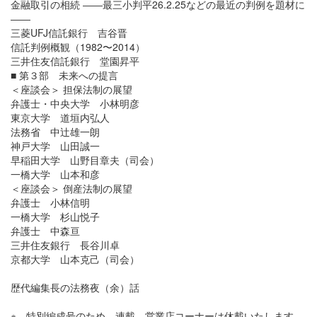
金融取引の相続 ――最三小判平26.2.25などの最近の判例を題材に
――
三菱UFJ信託銀行 吉谷晋
信託判例概観（1982〜2014）
三井住友信託銀行 堂園昇平
■ 第３部 未来への提言
＜座談会＞ 担保法制の展望
弁護士・中央大学 小林明彦
東京大学 道垣内弘人
法務省 中辻雄一朗
神戸大学 山田誠一
早稲田大学 山野目章夫（司会）
一橋大学 山本和彦
＜座談会＞ 倒産法制の展望
弁護士 小林信明
一橋大学 杉山悦子
弁護士 中森亘
三井住友銀行 長谷川卓
京都大学 山本克己（司会）
歴代編集長の法務夜（余）話
※ 特別編成号のため、連載、営業店コーナーは休載いたします。