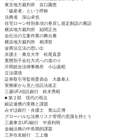
東京地方裁判所 谷口園恵
「破産者」という呼称
法務省 深山卓也
住宅ローン特別条項の巻戻し規定創設の裏話
横浜地方裁判所 始関正光
会社法の立案作業の舞台裏
横浜地方裁判所 相澤哲
金商法立法の思い出
弁護士・東京大学 松尾直彦
業態別子会社方式への道のり
片岡総合法律事務所 小山嘉昭
立法環境
証券取引等監視委員会 大森泰人
実務家から見た信託法改正
三菱UFJ信託銀行 鈴木秀昭
■ 第２部 現代の視点
銀証連携の実務と課題
みずほ銀行・弁護士 青山正博
グローバルな法務リスク管理の意識を持とう
三菱東京UFJ銀行 中原利明
金融法務の中長期的課題
三井住友銀行 三上徹