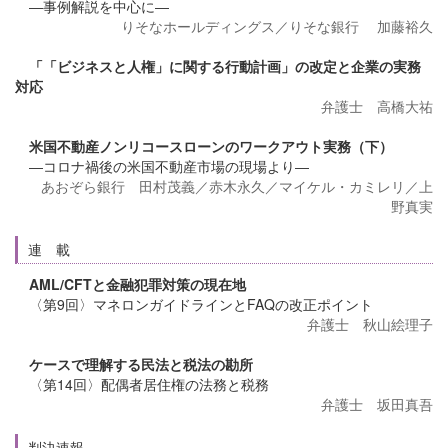
―事例解説を中心に―
りそなホールディングス／りそな銀行 加藤裕久
「「ビジネスと人権」に関する行動計画」の改定と企業の実務
対応
弁護士 高橋大祐
米国不動産ノンリコースローンのワークアウト実務（下）
―コロナ禍後の米国不動産市場の現場より―
あおぞら銀行 田村茂義／赤木永久／マイケル・カミレリ／上
野真実
連 載
AML/CFTと金融犯罪対策の現在地
〈第9回〉マネロンガイドラインとFAQの改正ポイント
弁護士 秋山絵理子
ケースで理解する民法と税法の勘所
〈第14回〉配偶者居住権の法務と税務
弁護士 坂田真吾
判決速報