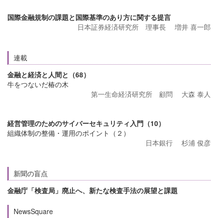
国際金融規制の課題と国際基準のあり方に関する提言
日本証券経済研究所 理事長 増井 喜一郎
連載
金融と経済と人間と（68）
牛をつないだ椿の木
第一生命経済研究所 顧問 大森 泰人
経営管理のためのサイバーセキュリティ入門（10）
組織体制の整備・運用のポイント（２）
日本銀行 杉浦 俊彦
新聞の盲点
金融庁「検査局」廃止へ、新たな検査手法の展望と課題
NewsSquare