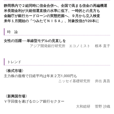
静岡県内で２組同時に信金合併へ、全国で高まる信金の再編機運
米長期金利が大統領選直後の水準に低下、一時的との見方も
金融庁が銀行カードローンの実態把握へ、９月から立入検査
来年１月開始の「つみたてＮＩＳＡ」、対象投信が120本に
時 論
女性の活躍──単線型モデルの見直しを
アジア開発銀行研究所 エコノミスト 根本 直子
トレンド
〈株式市場〉
主力株の復権で日経平均は年末２万1,000円も
ニッセイ基礎研究所 井出 真吾
〈新興国市場〉
Ｖ字回復を遂げるロシア銀行セクター
大和総研 菅野 沙織