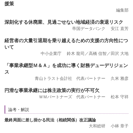
援策
編集部
深刻化する休廃業、見過ごせない地域経済の衰退リスク
帝国データバンク 安江 直芳
経営者の大量引退期を乗り越えるための支援の方向性につ
いて
中小企業庁 鈴木 龍司／高橋 信智／田沢 大地
「事業承継型Ｍ＆Ａ」を成功に導く財務デューデリジェン
ス
青山トラスト会計社 代表パートナー 久米 雅彦
円滑な事業承継には株主政策の実行が不可欠
ＷＭパートナーズ 代表パートナー 松本 守祥
論考・解説
最終局面に差し掛かる民法（相続関係）改正議論
大和総研 小林 章子