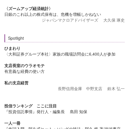
〈ズームアップ経済統計〉
日銀のこれ以上の株式保有は、危機を増幅しかねない
ジャパンマクロアドバイザーズ 大久保 琢史
Spotlight
ひまわり
〈大和証券グループ本社〉家族の職場訪問会に6,400人が参加
支店長室のウラオモテ
有意義な経費の使い方
私の支店経営
長野信用金庫 中野支店 鈴木 弘一
投信ランキング ここに注目
『投資信託事情』発行人・編集長 島田 知保
一人一冊
『作詞入門 阿久式ヒット・ソングの技法』阿久 悠 著/岩波書店