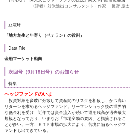
〈評者〉対米進出コンサルタント・作家 長野 慶太
豆電球
「地方創生と年寄り（ベテラン）の役割」
Data File
金融マーケット動向
次回号（9月18日号）のお知らせ
特集
ヘッジファンドのいま
投資対象を多岐に分散して資産間のリスクを相殺し、かつ高い
リターンを求めるヘッジファンド。リーマンショック後の世界的
な低金利を受け、近年では資金流入が続いて運用残高が過去最大
規模となっており、いまなお「市場変動の要因」と指摘されるこ
とが多い。一方、ＥＴＦ市場の拡大により、苦境に陥るヘッジフ
ァンドも出てきている。