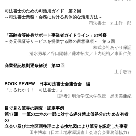
司法書士のためのAI活用ガイド 第２回
～司法書士業務・会務における具体的な活用方法～
司法書士 丸山洋一郎
「高齢者等終身サポート事業者ガイドライン」の考察
～身元保証等サービスを提供する際の留意事項～ 第５回
株式会社あかり保証
清水勇希／谷口陽輔／藤本拓大／上内紀裕／東田仁美
商業登記規則逐条解説 第33回
土手敏行
BOOK REVIEW 日本司法書士会連合会 編
『まるわかり！「司法書士」』
【評者】明治学院大学教授 黒田美亜紀
目で見る筆界の調査・認定事例
第17回 一筆の土地の一部に対する処分禁止仮処分のため占有者
の
立会い及び土地区画整理による換地図により筆界を認定した事案
田中博幸（日本土地家屋調査士会連合会業務部協力）