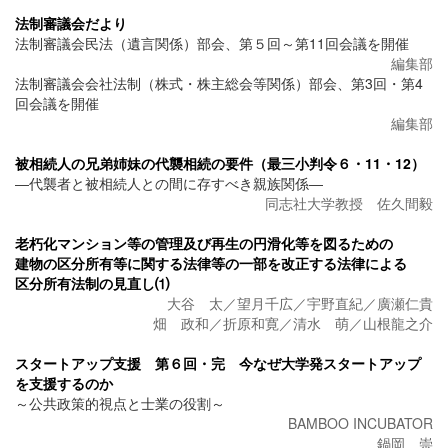
法制審議会だより
法制審議会民法（遺言関係）部会、第５回～第11回会議を開催
編集部
法制審議会会社法制（株式・株主総会等関係）部会、第3回・第4
回会議を開催
編集部
被相続人の兄弟姉妹の代襲相続の要件（最三小判令６・11・12）
―代襲者と被相続人との間に存すべき親族関係―
同志社大学教授 佐久間毅
老朽化マンション等の管理及び再生の円滑化等を図るための
建物の区分所有等に関する法律等の一部を改正する法律による
区分所有法制の見直し⑴
大谷 太／望月千広／宇野直紀／廣瀬仁貴
畑 政和／折原和寛／清水 萌／山根龍之介
スタートアップ支援 第６回・完 今なぜ大学発スタートアップ
を支援するのか
～公共政策的視点と士業の役割～
BAMBOO INCUBATOR
鍋岡 崇