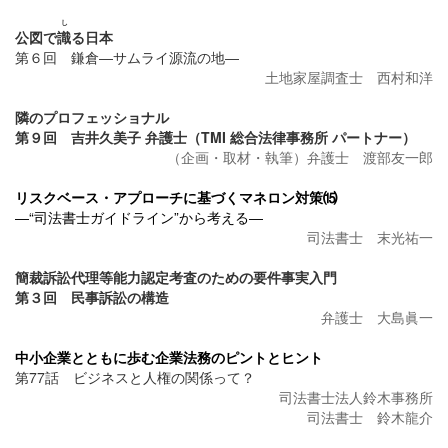
し
公図で
識
る日本
第６回 鎌倉―サムライ源流の地―
土地家屋調査士 西村和洋
隣のプロフェッショナル
第９回 吉井久美子 弁護士（TMI 総合法律事務所 パートナー）
（企画・取材・執筆）弁護士 渡部友一郎
リスクベース・アプローチに基づくマネロン対策⒂
―“司法書士ガイドライン”から考える―
司法書士 末光祐一
簡裁訴訟代理等能力認定考査のための要件事実入門
第３回 民事訴訟の構造
弁護士 大島眞一
中小企業とともに歩む企業法務のピントとヒント
第77話 ビジネスと人権の関係って？
司法書士法人鈴木事務所
司法書士 鈴木龍介