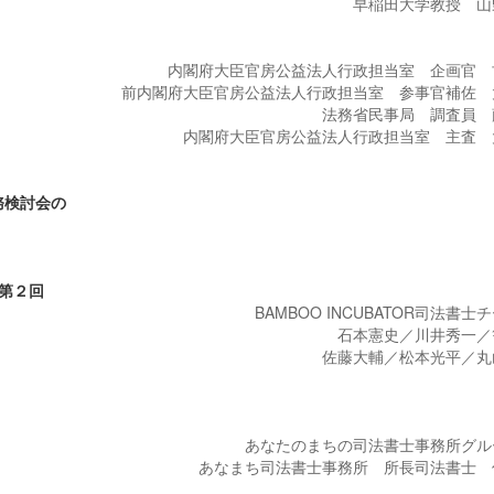
早稲田大学教授 山
内閣府大臣官房公益法人行政担当室 企画官 
前内閣府大臣官房公益法人行政担当室 参事官補佐 
法務省民事局 調査員 
内閣府大臣官房公益法人行政担当室 主査 
務検討会の
 第２回
BAMBOO INCUBATOR司法書士
石本憲史／川井秀一／
佐藤大輔／松本光平／丸
あなたのまちの司法書士事務所グル
あなまち司法書士事務所 所長司法書士 