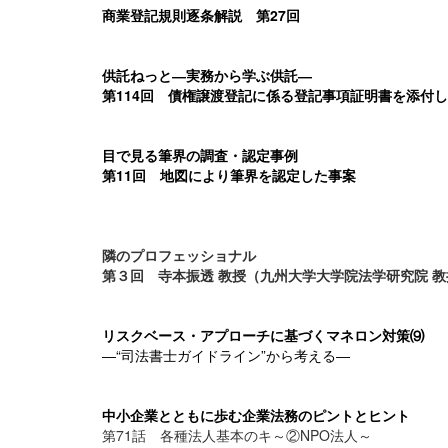
商業登記規則逐条解説 第27回
供託ねっと―実務から学ぶ供託―
第114回 債権譲渡登記に係る登記事項証明書を添付
目で見る筆界の調査・認定事例
第11回 地図により筆界を認定した事案
隣のプロフェッショナル
第３回 寺本振透 教授（九州大学大学院法学研究院 
リスクベース・アプローチに基づくマネロン対策⑼
―“司法書士ガイドライン”から考える―
中小企業とともに歩む企業法務のピントとヒント
第71話 各種法人基本のキ～②NPO法人～