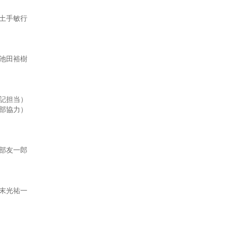
土手敏行
池田裕樹
記担当）
部協力）
部友一郎
末光祐一