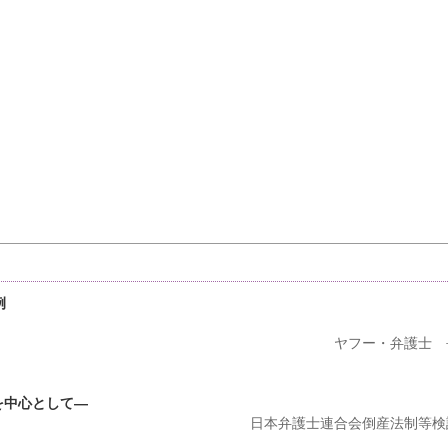
例
ヤフー・弁護士 
）
を中心として―
日本弁護士連合会倒産法制等検