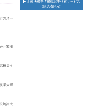
金融法務事情掲載記事検索サービス
（購読者限定）
行方洋一
岩井宏樹
高橋康文
横瀬大輝
松崎嵩大