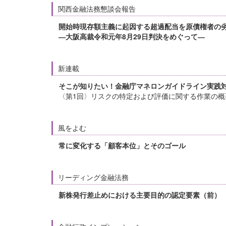
関西金融法務懇談会報告
開始時現存額主義に起因する超過配当を原債権者の劣
―大阪高裁令和元年8月29日判決をめぐって―
新連載
そこが知りたい！金融庁マネロンガイドライン実践
〈第1回〉リスクの特定および評価に関する作業の概
風をよむ
常に変化する「顧客本位」とそのゴール
リーディング金融法務
新株発行差止めにおける主要目的の認定要素（前）