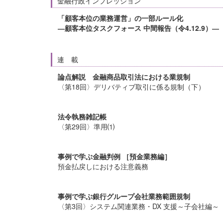
金融行政インプレッション
「顧客本位の業務運営」の一部ルール化
―顧客本位タスクフォース 中間報告（令4.12.9）―
連 載
論点解説 金融商品取引法における業規制
〈第18回〉デリバティブ取引に係る規制（下）
法令執務雑記帳
〈第29回〉準用⑴
事例で学ぶ金融判例 ［預金業務編］
預金払戻しにおける注意義務
事例で学ぶ銀行グループ会社業務範囲規制
〈第3回〉システム関連業務・DX 支援～子会社編～