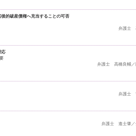
後的破産債権へ充当することの可否
弁護士 
対応
要
弁護士 高橋良輔／
弁護士 
弁護士 進士肇／