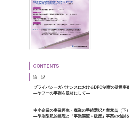
CONTENTS
論 説
プライバシーガバナンスにおけるDPO制度の活用事
―ヤフーの事例を題材にして―
中小企業の事業再生・廃業の手続選択と留意点（下
―準則型私的整理と「事業譲渡＋破産」事案の検討