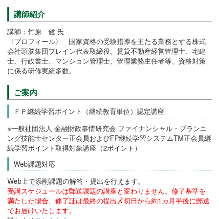
講師紹介
講師：竹原 健 氏
〈プロフィール〉 国家資格の受験指導を主たる業務とする株式
会社頭脳集団ブレイン代表取締役。賃貸不動産経営管理士、宅建
士、行政書士、マンション管理士、管理業務主任者等、資格対策
に係る研修実績多数。
ご案内
ＦＰ継続学習ポイント（継続教育単位）認定講座
※一般社団法人 金融財政事情研究会 ファイナンシャル・プランニ
ング技能士センター正会員およびFP継続学習システムTM正会員継
続学習ポイント取得対象講座（2ポイント）
Web課題対応
Web上で添削課題の解答・提出を行えます。
受講スケジュールは郵送課題の講座と変わりません。修了基準を
満たした場合、修了証は最終の提出〆切日から約1カ月半後に郵送
でお届けいたします。