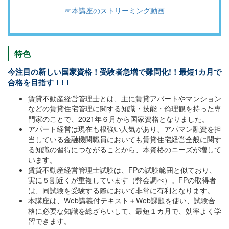
☞本講座のストリーミング動画
特色
今注目の新しい国家資格！受験者急増で難問化!！最短1カ月で
合格を目指す！!！
賃貸不動産経営管理士とは、主に賃貸アパートやマンション
などの賃貸住宅管理に関する知識・技能・倫理観を持った専
門家のことで、2021年６月から国家資格となりました。
アパート経営は現在も根強い人気があり、アパマン融資を担
当している金融機関職員においても賃貸住宅経営全般に関す
る知識の習得につながることから、本資格のニーズが増して
います。
賃貸不動産経営管理士試験は、FPの試験範囲と似ており、
実に５割近くが重複しています（弊会調べ）。FPの取得者
は、同試験を受験する際において非常に有利となります。
本講座は、Web講義付テキスト＋Web課題を使い、試験合
格に必要な知識を総ざらいして、最短１カ月で、効率よく学
習できます。