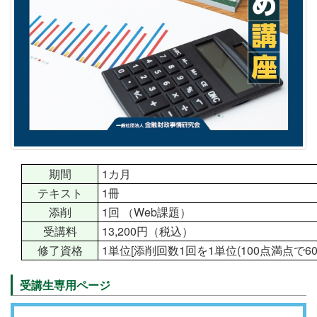
期間
1カ月
テキスト
1冊
添削
1回 （Web課題）
受講料
13,200円（税込）
修了資格
1単位[添削回数1回を1単位(100点満点で6
受講生専用ページ