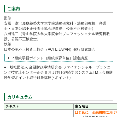
ご案内
監修
安冨 潔（慶應義塾大学大学院法務研究科・法務部教授、弁護
士・日本公認不正検査士協会理事長、公認不正検査士）
八田進二（青山学院大学大学院会計プロフェッショナル研究科教
授、公認不正検査士）
執筆
日本公認不正検査士協会（ACFE JAPAN）銀行研究部会
ＦＰ継続学習ポイント（継続教育単位）認定講座
●一般社団法人 金融財政事情研究会 ファイナンシャル・プランニ
ング技能士センター正会員およびFP継続学習システムTM正会員継
続学習ポイント取得対象講座(4ポイント)
カリキュラム
テキスト
主な項目
はじめに 金融機関におけ