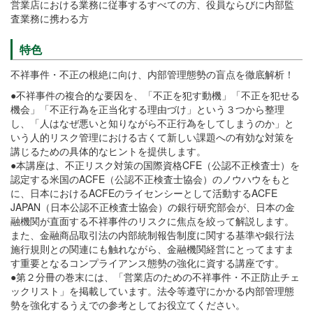
営業店における業務に従事するすべての方、役員ならびに内部監
査業務に携わる方
特色
不祥事件・不正の根絶に向け、内部管理態勢の盲点を徹底解析！
●不祥事件の複合的な要因を、「不正を犯す動機」「不正を犯せる
機会」「不正行為を正当化する理由づけ」という３つから整理
し、「人はなぜ悪いと知りながら不正行為をしてしまうのか」と
いう人的リスク管理における古くて新しい課題への有効な対策を
講じるための具体的なヒントを提供します。
●本講座は、不正リスク対策の国際資格CFE（公認不正検査士）を
認定する米国のACFE（公認不正検査士協会）のノウハウをもと
に、日本におけるACFEのライセンシーとして活動するACFE
JAPAN（日本公認不正検査士協会）の銀行研究部会が、日本の金
融機関が直面する不祥事件のリスクに焦点を絞って解説します。
また、金融商品取引法の内部統制報告制度に関する基準や銀行法
施行規則との関連にも触れながら、金融機関経営にとってますま
す重要となるコンプライアンス態勢の強化に資する講座です。
●第２分冊の巻末には、「営業店のための不祥事件・不正防止チェ
ックリスト」を掲載しています。法令等遵守にかかる内部管理態
勢を強化するうえでの参考としてお役立てください。