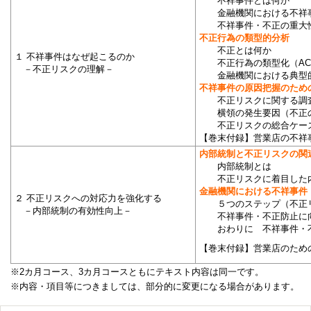
不祥事件とは何か
金融機関における不祥事
不祥事件・不正の重大
不正行為の類型的分析
不正とは何か
１ 不祥事件はなぜ起こるのか
不正行為の類型化（ACF
－不正リスクの理解－
金融機関における典型的
不祥事件の原因把握のため
不正リスクに関する調
横領の発生要因（不正の
不正リスクの総合ケース
【巻末付録】営業店の不祥
内部統制と不正リスクの関
内部統制とは
不正リスクに着目した内
金融機関における不祥事件
２ 不正リスクへの対応力を強化する
５つのステップ（不正リ
－内部統制の有効性向上－
不祥事件・不正防止に向
おわりに 不祥事件・不
【巻末付録】営業店のため
※2カ月コース、3カ月コースともにテキスト内容は同一です。
※内容・項目等につきましては、部分的に変更になる場合があります。