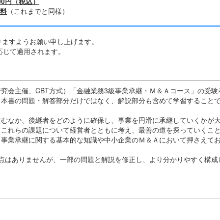
00円（税込）
料
（これまでと同様）
りますようお願い申し上げます。
応じて適用されます。
究会主催、CBT方式）「金融業務3級事業承継・Ｍ＆Ａコース」の受験
。本書の問題・解答部分だけではなく、解説部分も含めて学習すること
進むなか、後継者をどのように確保し、事業を円滑に承継していくかが
、これらの課題について経営者とともに考え、最善の道を探っていくこ
、事業承継に関する基本的な知識や中小企業のＭ＆Ａにおいて押さえて
変更点はありませんが、一部の問題と解説を修正し、より分かりやすく構成