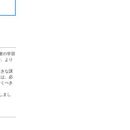
者の学習
で、より
大きな課
とは、必
おくべき
しまし