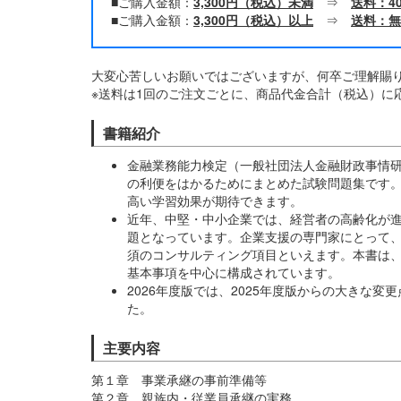
■ご購入金額：
3,300円（税込）未満
⇒
送料：4
■ご購入金額：
3,300円（税込）以上
⇒
送料：無
大変心苦しいお願いではございますが、何卒ご理解賜
※送料は1回のご注文ごとに、商品代金合計（税込）に
書籍紹介
金融業務能力検定（一般社団法人金融財政事情研
の利便をはかるためにまとめた試験問題集です
高い学習効果が期待できます。
近年、中堅・中小企業では、経営者の高齢化が
題となっています。企業支援の専門家にとって
須のコンサルティング項目といえます。本書は
基本事項を中心に構成されています。
2026年度版では、2025年度版からの大きな
た。
主要内容
第１章 事業承継の事前準備等
第２章 親族内・従業員承継の実務