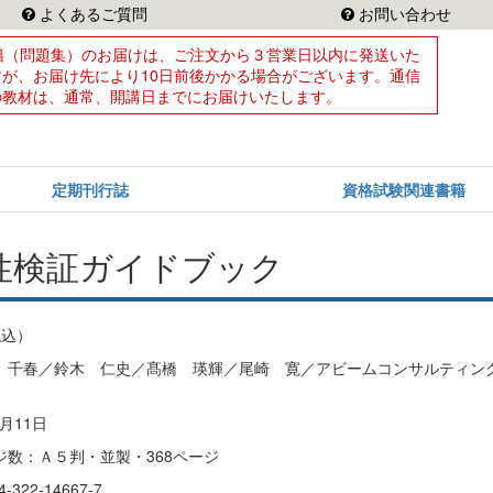
よくあるご質問
お問い合わせ
籍（問題集）のお届けは、ご注文から３営業日以内に発送いた
すが、お届け先により10日前後かかる場合がございます。通信
の教材は、通常、開講日までにお届けいたします。
定期刊行誌
資格試験関連書籍
性検証ガイドブック
税込）
 千春／鈴木 仁史／髙橋 瑛輝／尾崎 寛／アビームコンサルティン
月11日
ジ数：Ａ５判・並製・368ページ
322-14667-7