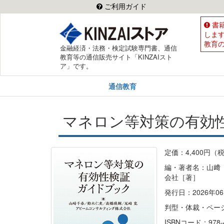
ご利用ガイド
書
しま
教育
金融経済・法務・検定試験専門書、通信
教育等の通信販売サイト「KINZAIスト
ア」です。
通信教育
マネロン等対策の有効
定価：4,400円（
編・著者名：山﨑
会社［著］
発行日：2026年06
判型・体裁・ペー
ISBNコード：978-4-