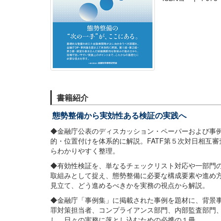
書籍紹介
態勢整備から実効性ある検証の実践へ
◆金融庁公表のディスカッション・ペーパーおよび事
的・位置付けを体系的に解説。FATF第５次対日相互
らわかりやすく整理。
◆有効性検証を、単なるチェックリスト対応や一部門
取組みとして捉え、態勢整備に必要な構成要素や進め
見立て、どう進めるべきかを実務の視点から解説。
◆金融庁「事例集」に掲載された事例を題材に、背景
罪対策担当者、コンプライアンス部門、内部監査部門、
し、日々の実務に落とし込むための必携の１冊。