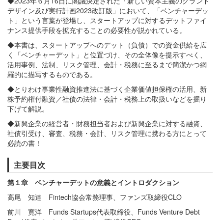
◆2023年６月16日に閣議決定された「新しい資本主義のグランド
デザイン及び実行計画2023改訂版」において、「ベンチャーデッ
ト」という言葉が登場し、スタートアップに対するデットファイ
ナンス提供手段を拡充することの必要性が説かれている。
◆本書は、スタートアップへのデット（負債）での資金供給を広
く「ベンチャーデット」と位置づけ、その全体像を提示すべく、
活用事例、法制、リスク管理、会計・税務に至るまで簡潔かつ網
羅的に描写するものである。
◆とりわけ事業性融資推進法に基づく企業価値担保権の活用、新
株予約権付融資／社債の法律・会計・税務上の取扱いなどを掘り
下げて解説。
◆新興企業の経営者・財務担当者および新興企業に対する融資、
社債引受け、審査、税務・会計、リスク管理に携わる方にとって
必読の書！
主要目次
第１章 ベンチャーデットの意義とイントロダクション
高尾 知達 Fintech協会常務理事、ファンズ取締役CLO
前川 寛洋 Funds Startups代表取締役、Funds Venture Debt