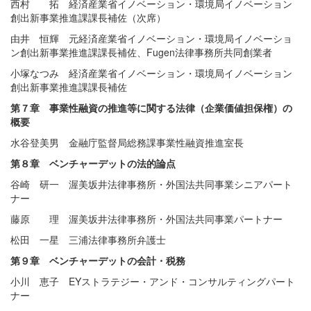
西村 拓 経済産業省イノベーション・環境局イノベーション
創出新事業推進課課長補佐（次席）
由井 恒輝 元経済産業省イノベーション・環境局イノベーショ
ン創出新事業推進課課長補佐、Fugen法律事務所共同創業者
小塚なつみ 経済産業省イノベーション・環境局イノベーション
創出新事業推進課課長補佐
第７章 事業性融資の推進等に関する法律（企業価値担保権）の
概要
水谷登美男 金融庁監督局総務課事業性融資推進室長
第８章 ベンチャーデットの法的論点
谷崎 研一 渥美坂井法律事務所・外国法共同事業シニアパート
ナー
藤原 理 渥美坂井法律事務所・外国法共同事業パートナー
松田 一星 三浦法律事務所弁護士
第９章 ベンチャーデットの会計・税務
小川 恵子 EYストラテジー・アンド・コンサルティングパート
ナー