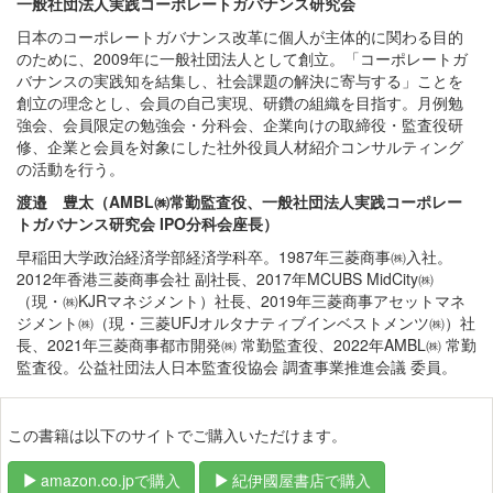
一般社団法人実践コーポレートガバナンス研究会
日本のコーポレートガバナンス改革に個人が主体的に関わる目的
のために、2009年に一般社団法人として創立。「コーポレートガ
バナンスの実践知を結集し、社会課題の解決に寄与する」ことを
創立の理念とし、会員の自己実現、研鑽の組織を目指す。月例勉
強会、会員限定の勉強会・分科会、企業向けの取締役・監査役研
修、企業と会員を対象にした社外役員人材紹介コンサルティング
の活動を行う。
渡邉 豊太（AMBL㈱常勤監査役、一般社団法人実践コーポレー
トガバナンス研究会 IPO分科会座長）
早稲田大学政治経済学部経済学科卒。1987年三菱商事㈱入社。
2012年香港三菱商事会社 副社長、2017年MCUBS MidCity㈱
（現・㈱KJRマネジメント）社長、2019年三菱商事アセットマネ
ジメント㈱（現・三菱UFJオルタナティブインベストメンツ㈱）社
長、2021年三菱商事都市開発㈱ 常勤監査役、2022年AMBL㈱ 常勤
監査役。公益社団法人日本監査役協会 調査事業推進会議 委員。
この書籍は以下のサイトでご購入いただけます。
amazon.co.jpで購入
紀伊國屋書店で購入