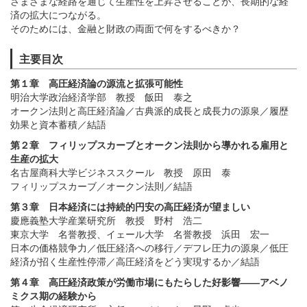
さまざまな経路を通じて生産性を上昇させることが、長期的な経
済の拡大につながる。
そのためには、金融と財政の両面で何をするべきか？
主要目次
第１章 高圧経済論の源流と拡張可能性
明治大学政治経済学部 教授 飯田 泰之
オークン法則と高圧経済論／古典派的成長と成長力の源泉／履歴
効果と資本蓄積／結語
第２章 フィリップスカーブとオークン法則から導かれる雇用と
生産の拡大
名古屋商科大学ビジネススクール 教授 原田 泰
フィリップスカーブ／オークン法則／結語
第３章 日本経済には持続的円安の高圧経済が望ましい
慶應義塾大学産業研究所 教授 野村 浩二
東京大学 名誉教授、イェール大学 名誉教授 浜田 宏一
日本の価格競争力／低圧経済への移行／デフレ圧力の源泉／低圧
経済が招く生産性停滞／高圧経済をどう実現するか／結語
第４章 高圧経済政策が労働市場にもたらした好影響――アベノ
ミクス期の経験から