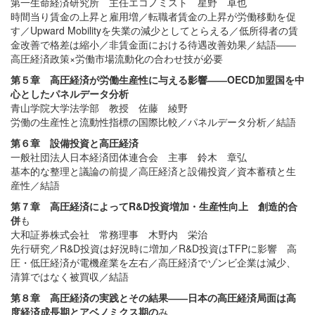
第一生命経済研究所 主任エコノミスト 星野 卓也
時間当り賃金の上昇と雇用増／転職者賃金の上昇が労働移動を促
す／Upward Mobilityを失業の減少としてとらえる／低所得者の賃
金改善で格差は縮小／非賃金面における待遇改善効果／結語――
高圧経済政策×労働市場流動化の合わせ技が必要
第５章 高圧経済が労働生産性に与える影響――OECD加盟国を中
心としたパネルデータ分析
青山学院大学法学部 教授 佐藤 綾野
労働の生産性と流動性指標の国際比較／パネルデータ分析／結語
第６章 設備投資と高圧経済
一般社団法人日本経済団体連合会 主事 鈴木 章弘
基本的な整理と議論の前提／高圧経済と設備投資／資本蓄積と生
産性／結語
第７章 高圧経済によってR&D投資増加・生産性向上 創造的合
併
も
大和証券株式会社 常務理事 木野内 栄治
先行研究／R&D投資は好況時に増加／R&D投資はTFPに影響 高
圧・低圧経済が電機産業を左右／高圧経済でゾンビ企業は減少、
清算ではなく被買収／結語
第８章 高圧経済の実践とその結果――日本の高圧経済局面は高
度経済成長期とアベノミクス期の
み