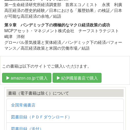
第一生命経済研究所経済調査部 首席エコノミスト 永濱 利廣
高圧経済の歴史的経験／日本における「履歴効果」の検証／日本
が可能な高圧経済の余地／結語
第９章 パンデミック下の積極的なマクロ経済政策の成功
MCPアセット・マネジメント株式会社 チーフストラテジスト
嶋津 洋樹
グローバル景気後退と実体経済／パンデミック下の経済パフォー
マンス／高圧経済政策と米国の労働市場／結語
この書籍は以下のサイトでご購入いただけます。
amazon.co.jpで購入
紀伊國屋書店で購入
書籍（電子書籍は除く）について
全国常備書店
図書目録（ＰＤＦダウンロード）
図書目録（送付）