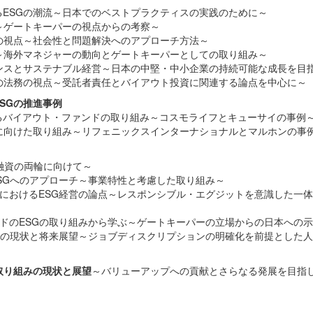
ESGの潮流～日本でのベストプラクティスの実践のために～
～ゲートキーパーの視点からの考察～
の視点～社会性と問題解決へのアプローチ方法～
～海外マネジャーの動向とゲートキーパーとしての取り組み～
ンスとサステナブル経営～日本の中堅・中小企業の持続可能な成長を目
の法務の視点～受託者責任とバイアウト投資に関連する論点を中心に～
SGの推進事例
るバイアウト・ファンドの取り組み～コスモライフとキューサイの事例
に向けた取り組み～リフェニックスインターナショナルとマルホンの事
融資の両輪に向けて～
業のESGへのアプローチ～事業特性と考慮した取り組み～
先企業におけるESG経営の論点～レスポンシブル・エグジットを意識した一
ファンドのESGの取り組みから学ぶ～ゲートキーパーの立場からの日本への
ナル人材の現状と将来展望～ジョブディスクリプションの明確化を前提とした
取り組みの現状と展望
～バリューアップへの貢献とさらなる発展を目指