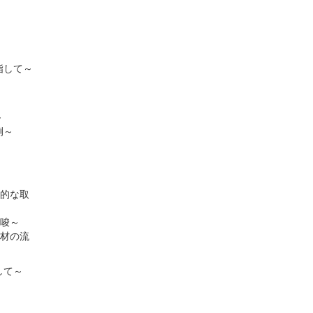
指して～
～
例～
体的な取
示唆～
人材の流
して～