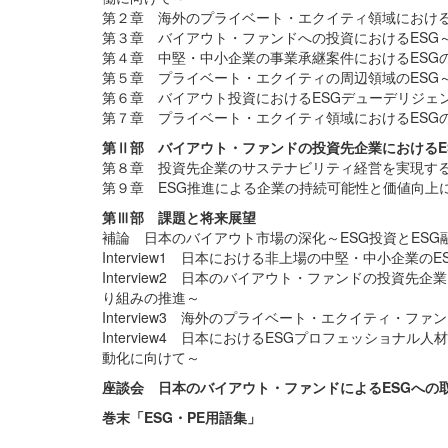
第２章 海外のプライベート・エクイティ領域における
第３章 バイアウト・ファンドへの投資におけるESG
第４章 中堅・中小企業の事業承継案件におけるESG
第５章 プライベート・エクイティの周辺領域のESG
第６章 バイアウト投資におけるESGデューデリジェ
第７章 プライベート・エクイティ領域におけるESG
第Ⅱ部 バイアウト・ファンドの投資先企業におけるE
第８章 投資先企業のサステナビリティ経営を実現す
第９章 ESG推進による企業の持続可能性と価値向上
第Ⅲ部 課題と将来展望
補論 日本のバイアウト市場の深化～ESG投資とESG
Interview1 日本における非上場の中堅・中小企
Interview2 日本のバイアウト・ファンドの投資
り組みの推進～
Interview3 海外のプライベート・エクイティ・
Interview4 日本におけるESGプロフェッショ
動化に向けて～
座談会 日本のバイアウト・ファンドによるESGへの
巻末「ESG・PE用語集」