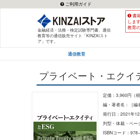
ご利用ガイド
書
しま
教育
金融経済・法務・検定試験専門書、通信
教育等の通信販売サイト「KINZAIスト
ア」です。
通信教育
プライベート・エクイテ
定価：3,960円（
編・著者名：［編
発行日：2021年12
判型・体裁・ペー
ISBNコード：978-4-