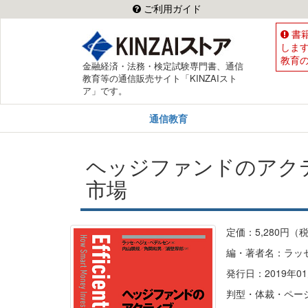
ご利用ガイド
書
しま
教育
金融経済・法務・検定試験専門書、通信
教育等の通信販売サイト「KINZAIスト
ア」です。
通信教育
ヘッジファンドのアク
市場
定価：5,280円（
編・著者名：ラッ
発行日：2019年01
判型・体裁・ペー