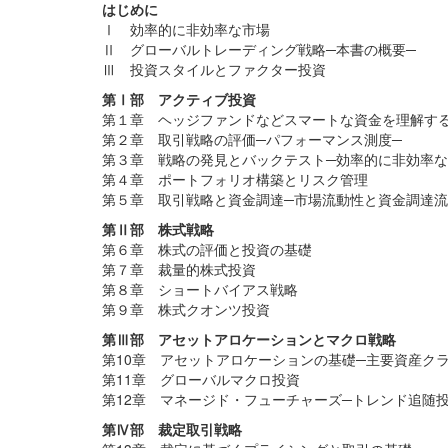
はじめに
Ⅰ 効率的に非効率な市場
Ⅱ グローバルトレーディング戦略─本書の概要─
Ⅲ 投資スタイルとファクター投資
第Ⅰ部 アクティブ投資
第１章 ヘッジファンドなどスマートな資金を理解す
第２章 取引戦略の評価─パフォーマンス測度─
第３章 戦略の発見とバックテスト─効率的に非効率な
第４章 ポートフォリオ構築とリスク管理
第５章 取引戦略と資金調達─市場流動性と資金調達流
第Ⅱ部 株式戦略
第６章 株式の評価と投資の基礎
第７章 裁量的株式投資
第８章 ショートバイアス戦略
第９章 株式クオンツ投資
第Ⅲ部 アセットアロケーションとマクロ戦略
第10章 アセットアロケーションの基礎─主要資産ク
第11章 グローバルマクロ投資
第12章 マネージド・フューチャーズ─トレンド追随投
第Ⅳ部 裁定取引戦略