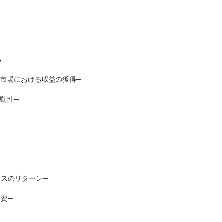
る
市場における収益の獲得─
動性─
ラスのリターン─
資─