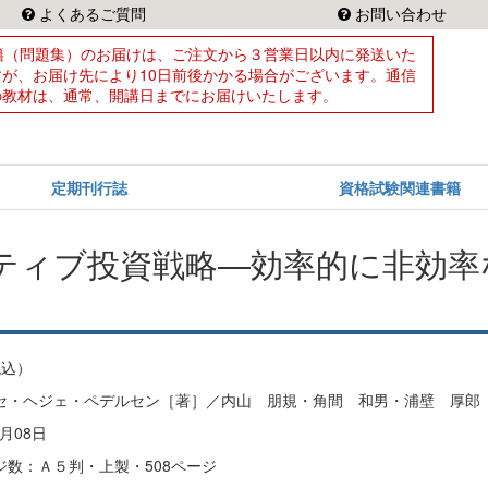
よくあるご質問
お問い合わせ
籍（問題集）のお届けは、ご注文から３営業日以内に発送いた
すが、お届け先により10日前後かかる場合がございます。通信
の教材は、通常、開講日までにお届けいたします。
定期刊行誌
資格試験関連書籍
ティブ投資戦略―効率的に非効率
税込）
セ・ヘジェ・ペデルセン［著］／内山 朋規・角間 和男・浦壁 厚郎
月08日
ジ数：Ａ５判・上製・508ページ