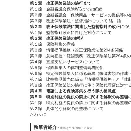
第１章 改正保険業法の施行まで
第１節 金融審議会保険WGまでの経緯
第２節 金融審議会「保険商品・サービスの提供等の
第３節 改正保険業法・監督指針について 結 語
第２章 改正保険業法に関連した監督指針の改正につ
第１節 監督指針改正に向けた対応について
第３章 改正保険業法の解説
第１節 保険募集の意義
第２節 情報提供義務（改正保険業法第294条関係）
第３節 意向把握・確認義務（改正保険業法第294条
第４節 直接支払いサービスについて
第５節 保険募集人の体制整備義務関係
第６節 特定保険募集人に係る義務（帳簿書類の作成
第７節 比較推奨販売に係る「情報提供義務」と「体
第８節 改正保険業法の施行に伴う保険代理店に対す
第４章 電話による保険募集を行う際の留意点
第５章 特別利益の提供の禁止に関する解釈の再整理
第１節 特別利益の提供の禁止に関する解釈の再整理
第２節 具体的な解釈の再整理について
おわりに
執筆者紹介
＊所属は平成29年６月現在