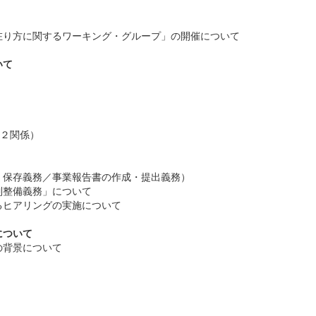
在り方に関するワーキング・グループ」の開催について
いて
の２関係）
・保存義務／事業報告書の作成・提出義務）
制整備義務」について
るヒアリングの実施について
について
の背景について