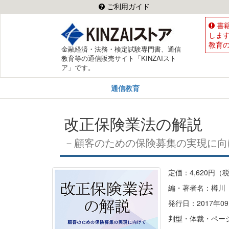
ご利用ガイド
書
しま
教育
金融経済・法務・検定試験専門書、通信
教育等の通信販売サイト「KINZAIスト
ア」です。
通信教育
改正保険業法の解説
－顧客のための保険募集の実現に向
定価：4,620円（
編・著者名：樽川
発行日：2017年09
判型・体裁・ページ