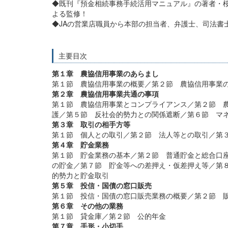
◆既刊『預金相続事務手続活用マニュアル』の著者・桜
よる監修！
◆JAの営業店職員から本部の担当者、弁護士、司法書
主要目次
第１章 農協信用事業のあらまし
第１節 農協信用事業の概要／第２節 農協信用事業
第２章 農協信用事業共通の事項
第１節 農協信用事業とコンプライアンス／第２節 
護／第５節 反社会的勢力との関係遮断／第６節 マ
第３章 取引の相手方等
第１節 個人との取引／第２節 法人等との取引／第
第４章 貯金業務
第１節 貯金業務の基本／第２節 普通貯金と総合口
の貯金／第７節 貯金等への差押え・仮差押え等／第８
的勢力と貯金取引
第５章 投信・国債の窓口販売
第１節 投信・国債の窓口販売業務の概要／第２節 
第６章 その他の業務
第１節 貸金庫／第２節 公的年金
第７章 手形・小切手