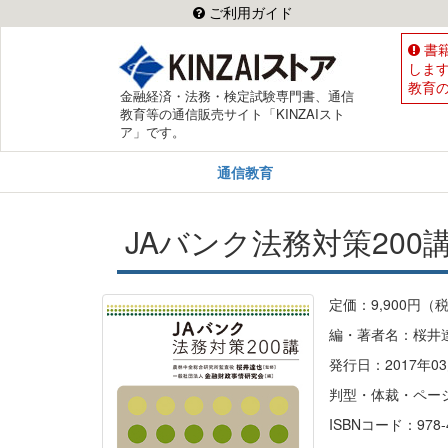
ご利用ガイド
書
しま
教育
金融経済・法務・検定試験専門書、通信
教育等の通信販売サイト「KINZAIスト
ア」です。
通信教育
JAバンク法務対策200
定価：9,900円（
編・著者名：桜井
発行日：2017年03
判型・体裁・ページ
ISBNコード：978-4-