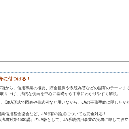
身に付つける！
項から、信用事業の概要、貯金担保や系統為替などの固有のテーマまで
目取り上げ、法的な側面を中心に基礎から丁寧にわかりやすく解説。
し、Q&A形式で図表や書式例など用いながら、JAの事務手続に即したか
業信用基金協会など、JA特有の論点についても完全対応！
務対策4500講』のJA版として、JA系統信用事業の実務に即して役