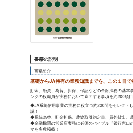
書籍の説明
書籍紹介
基礎からJA特有の業務知識までを、この１冊で
貯金、融資、為替、担保、保証などの金融法務の基本事
ンクの役職員が実務において直面する事項を約200項
◆JA系統信用事業の実務に役立つ約200問をセレクト
説！
◆系統為替、貯金担保、農協取引約定書、員外貸出、農
◆金融機関の営業店実務に必須のバイブル『銀行窓口の法
マを多数掲載！