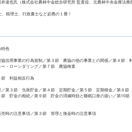
井達也氏（株式会社農林中金総合研究所 監査役、元農林中央金庫法務
士、税理士、行政書士など必携の１冊！
の特色
農協信用事業の行為規制／第３節 農協の他の事業との関係／第４節 
ネー・ローンダリング／第７節 農協検査
３節 利益相反行為
座／第３節 当座貯金／第４節 定期貯金／第５節 定期積金／第６節
節 貯金の相続／第９節 貯金の消滅時効と睡眠口座の扱い／第10節
販売時の注意事項／第３節 管理と換金時の注意事項