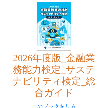
2026年度版_金融業
務能力検定_サステ
ナビリティ検定_総
合ガイド
このブックを見る