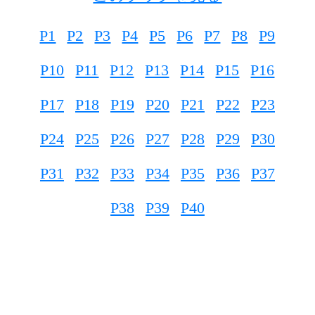
P1
P2
P3
P4
P5
P6
P7
P8
P9
P10
P11
P12
P13
P14
P15
P16
P17
P18
P19
P20
P21
P22
P23
P24
P25
P26
P27
P28
P29
P30
P31
P32
P33
P34
P35
P36
P37
P38
P39
P40