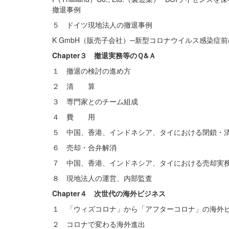
撤退事例
５ ドイツ現地法人の撤退事例
K GmbH（販売子会社）─新型コロナウイルス感染症
Chapter３ 撤退実務等のＱ&Ａ
１ 撤退の検討の進め方
２ 清 算
３ 専門家とのチーム組成
４ 費 用
５ 中国、香港、インドネシア、タイにおける閉鎖・
６ 売却・合弁解消
７ 中国、香港、インドネシア、タイにおける売却実
８ 現地法人の運営、内部監査
Chapter４ 次世代の海外ビジネス
１ 「ウィズコロナ」から「アフターコロナ」の海外
２ コロナで変わる海外進出