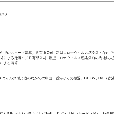
地法人
なかでのスピード清算／Ｂ有限公司─新型コロナウイルス感染症のなかで
売却による撤退１／Ｄ有限公司─新型コロナウイルス感染症前の現地法人
編による清算
コロナウイルス感染症のなかでの中国・香港からの撤退／GB Co., Ltd.（香
スを保有する現地法人の撤退／J（Thailand）Co., Ltd.（サービス業）─外