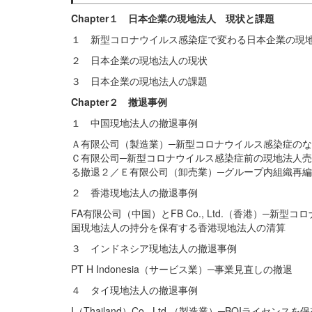
Chapter１ 日本企業の現地法人 現状と課題
１ 新型コロナウイルス感染症で変わる日本企業の現
２ 日本企業の現地法人の現状
３ 日本企業の現地法人の課題
Chapter２ 撤退事例
１ 中国現地法人の撤退事例
Ａ有限公司（製造業）─新型コロナウイルス感染症の
Ｃ有限公司─新型コロナウイルス感染症前の現地法人
る撤退２／Ｅ有限公司（卸売業）─グループ内組織再
２ 香港現地法人の撤退事例
FA有限公司（中国）とFB Co., Ltd.（香港）─新型
国現地法人の持分を保有する香港現地法人の清算
３ インドネシア現地法人の撤退事例
PT H Indonesia（サービス業）─事業見直しの撤退
４ タイ現地法人の撤退事例
I（Thailand）Co., Ltd.（製造業）─BOIライセン