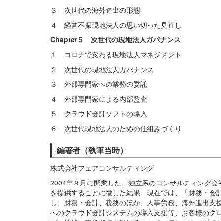
３ 次世代の海外進出の形態
４ 経営不振現地法人の思い切った見直し
Chapter５ 次世代の現地法人ガバナンス
１ コロナで変わる現地法人マネジメント
２ 次世代の現地法人ガバナンス
３ 外部専門家への業務の委託
４ 外部専門家による内部監査
５ クラウド会計ソフトの導入
６ 次世代現地法人のための仕組みづくり
編著者（執筆当時）
株式会社フェアコンサルティング
2004年８月に開業した、独立系のコンサルティング
を提供することに徹した結果、現在では、「財務・会
し、財務・会計、税務のほか、人事労務、海外進出支援
へのクラウド会計システムの導入支援等、お客様のグ