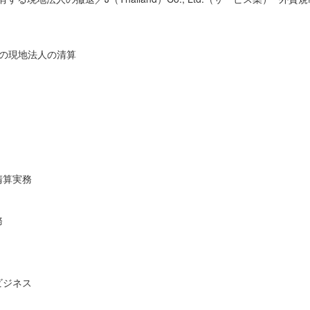
前の現地法人の清算
清算実務
務
ビジネス