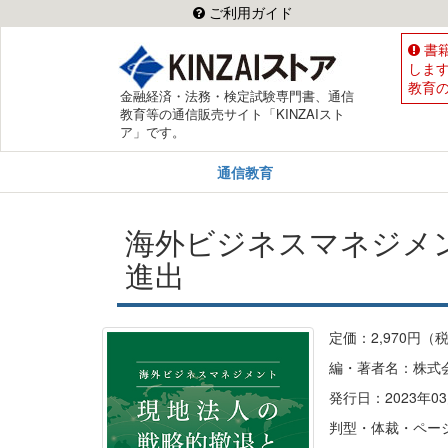
ご利用ガイド
書
しま
教育
金融経済・法務・検定試験専門書、通信
教育等の通信販売サイト「KINZAIスト
ア」です。
通信教育
海外ビジネスマネジメ
進出
定価：2,970円（
編・著者名：株式
発行日：2023年03
判型・体裁・ページ