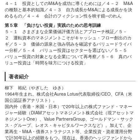
４－１ 投資としてのM&Aを成功に導くためには／４－２ M&A
の種類と基本的知識／４－３ 自力成長かM&Aによる成長かを決
めるもの／４－４ 会計のフィクション性を映す鏡─のれん
第５章 「負けない投資」実践のための思考訓練
５－１ さまざまな企業価値評価方法とアプローチ検証／５－
２ 運転資本のマネジメントこそがキャッシュ・フロー創出のカ
ギ／５－３ 価値の源泉と強み弱みを確認するバリュードライバ
ー分析／５－４ バリュー投資はセクターを選ばない／５－５
バリュー投資の対象となる企業について再考察／５－６ 真のバ
リュー投資は「時間を味方につける投資」
著者紹介
柳下 裕紀（やぎした ゆき）
1964年生まれ。株式会社Aurea Lotus代表取締役/CEO、CFA（米
国公認証券アナリスト）。
国内外（香港・米国・日本）で20年以上の株式ファンド・マネー
ジャー経験（DIAMアセットマネジメント株式会社（現アセットマ
ネジメントOne）、Value PartnersGroup、ゴールドマン・サック
ス・グループ、レオス・キャピタルワークスなど）。加えて、企
業再生・M&A・債券ストラテジスト等、企業投資・資産運用分野
で計30年以上の経験をもつ。現在は、香港のヘッジファンドから