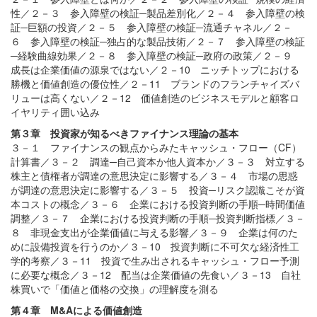
性／２－３ 参入障壁の検証─製品差別化／２－４ 参入障壁の検
証─巨額の投資／２－５ 参入障壁の検証─流通チャネル／２－
６ 参入障壁の検証─独占的な製品技術／２－７ 参入障壁の検証
─経験曲線効果／２－８ 参入障壁の検証─政府の政策／２－９
成長は企業価値の源泉ではない／２－10 ニッチトップにおける
勝機と価値創造の優位性／２－11 ブランドのフランチャイズバ
リューは高くない／２－12 価値創造のビジネスモデルと顧客ロ
イヤリティ囲い込み
第３章 投資家が知るべきファイナンス理論の基本
３－１ ファイナンスの観点からみたキャッシュ・フロー（CF）
計算書／３－２ 調達─自己資本か他人資本か／３－３ 対立する
株主と債権者が調達の意思決定に影響する／３－４ 市場の思惑
が調達の意思決定に影響する／３－５ 投資─リスク認識こそが資
本コストの概念／３－６ 企業における投資判断の手順─時間価値
調整／３－７ 企業における投資判断の手順─投資判断指標／３－
８ 非現金支出が企業価値に与える影響／３－９ 企業は何のた
めに設備投資を行うのか／３－10 投資判断に不可欠な経済性工
学的考察／３－11 投資で生み出されるキャッシュ・フロー予測
に必要な概念／３－12 配当は企業価値の先食い／３－13 自社
株買いで「価値と価格の交換」の理解度を測る
第４章 M&Aによる価値創造