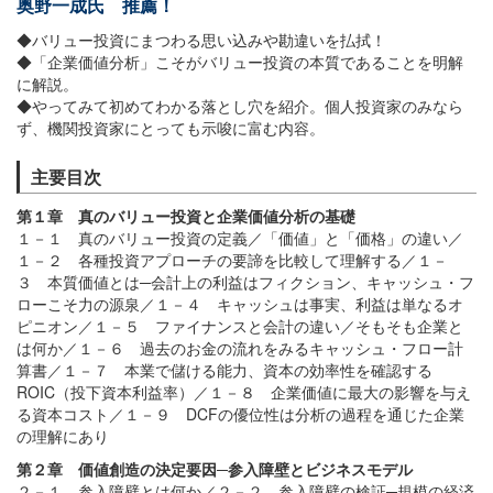
奥野一成氏 推薦！
◆バリュー投資にまつわる思い込みや勘違いを払拭！
◆「企業価値分析」こそがバリュー投資の本質であることを明解
に解説。
◆やってみて初めてわかる落とし穴を紹介。個人投資家のみなら
ず、機関投資家にとっても示唆に富む内容。
主要目次
第１章 真のバリュー投資と企業価値分析の基礎
１－１ 真のバリュー投資の定義／「価値」と「価格」の違い／
１－２ 各種投資アプローチの要諦を比較して理解する／１－
３ 本質価値とは─会計上の利益はフィクション、キャッシュ・フ
ローこそ力の源泉／１－４ キャッシュは事実、利益は単なるオ
ピニオン／１－５ ファイナンスと会計の違い／そもそも企業と
は何か／１－６ 過去のお金の流れをみるキャッシュ・フロー計
算書／１－７ 本業で儲ける能力、資本の効率性を確認する
ROIC（投下資本利益率）／１－８ 企業価値に最大の影響を与え
る資本コスト／１－９ DCFの優位性は分析の過程を通じた企業
の理解にあり
第２章 価値創造の決定要因─参入障壁とビジネスモデル
２－１ 参入障壁とは何か／２－２ 参入障壁の検証─規模の経済