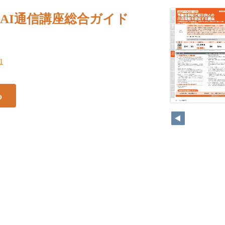
NZAI通信講座総合ガイド
91
る